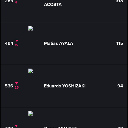
289
318
4
ACOSTA
494
Matias AYALA
115
19
536
Eduardo YOSHIZAKI
94
25