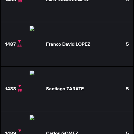
88
1487
Franco David LOPEZ
5
88
1488
Santiago ZARATE
5
88
1489
Carlos GOMEZ
5