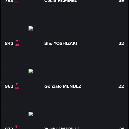
793
Cesar RAMIREZ
39
36
842
Sho YOSHIZAKI
32
39
963
Gonzalo MENDEZ
22
54