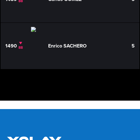
88
1490
Enrico SACHERO
5
88