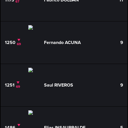
1173
Fabrico DOLDAN
11
67
1250
Fernando ACUNA
9
69
1251
Saul RIVEROS
9
69
1486
Elias INSAURRALDE
5