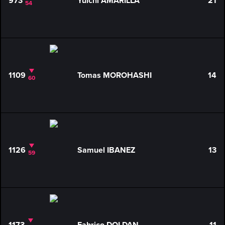
973
Yuichi AMARILLA
21
54
1109
Tomas MOROHASHI
14
60
1126
Samuel IBANEZ
13
59