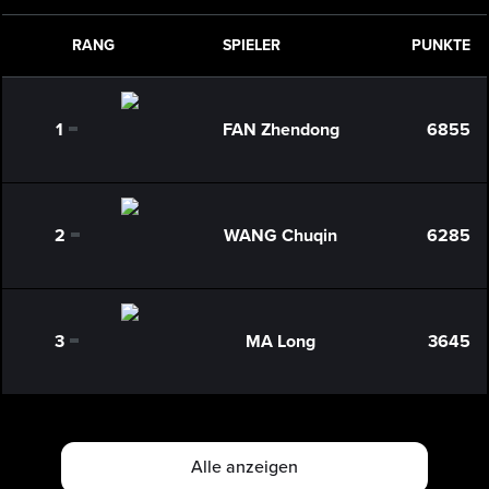
RANG
SPIELER
PUNKTE
1
FAN Zhendong
6855
0
2
WANG Chuqin
6285
0
3
MA Long
3645
0
Alle anzeigen