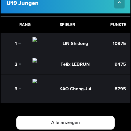
U19 Jungen
RANG
SPIELER
PUNKTE
1
LIN Shidong
10975
0
2
Felix LEBRUN
9475
0
3
KAO Cheng-Jui
8795
0
Alle anzeigen