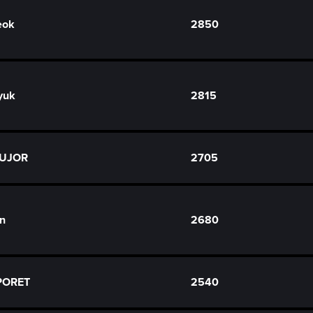
eok
2850
yuk
2815
BUJOR
2705
n
2680
 PORET
2540