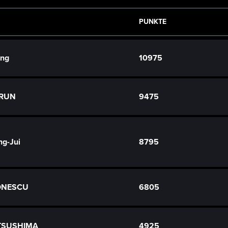
PUNKTE
ong
10975
BRUN
9475
g-Jui
8795
IONESCU
6805
TSUSHIMA
4925