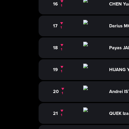
16
CHEN Yu
1
17
Darius 
1
18
Payas JA
1
19
HUANG Y
1
20
Andrei I
1
21
QUEK Iza
1