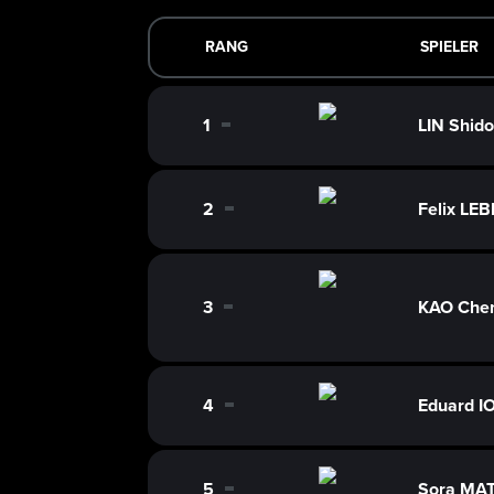
RANG
SPIELER
1
LIN Shid
0
2
Felix LE
0
3
KAO Chen
0
4
Eduard 
0
5
Sora MA