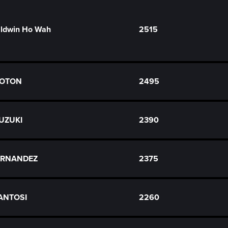
ldwin Ho Wah
2515
 COTON
2495
SUZUKI
2390
FERNANDEZ
2375
ZANTOSI
2260