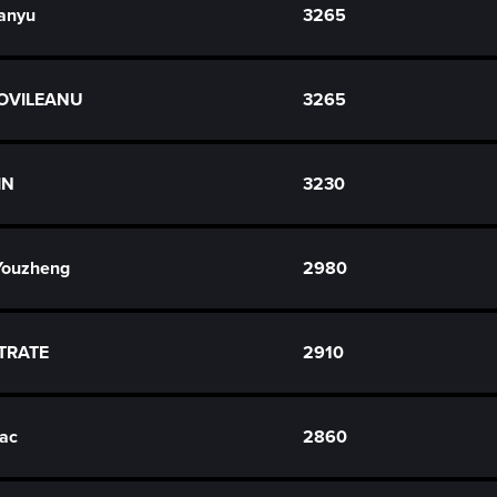
anyu
3265
MOVILEANU
3265
IN
3230
ouzheng
2980
STRATE
2910
ac
2860