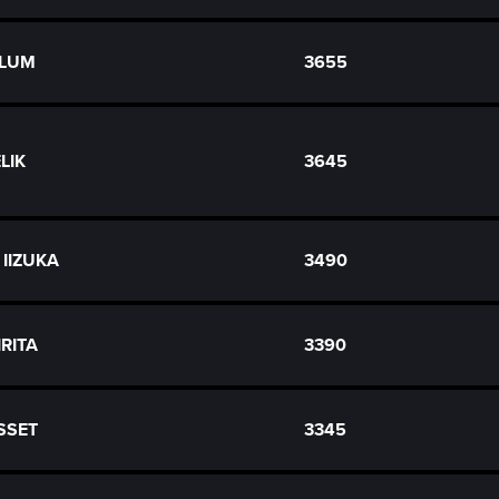
 LUM
3655
LIK
3645
 IIZUKA
3490
IRITA
3390
SSET
3345