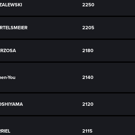
 ZALEWSKI
2250
ERTELSMEIER
2205
BERZOSA
2180
en-You
2140
YOSHIYAMA
2120
RRIEL
2115