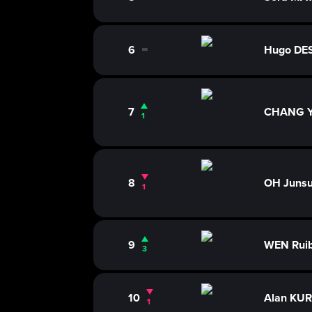
0
6
Hugo D
0
7
CHANG Y
1
8
OH Juns
1
9
WEN Rui
3
10
Alan KU
1