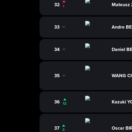
32
Mateusz
1
33
Andre B
0
34
Daniel 
0
35
WANG Ch
0
36
Kazuki 
12
37
Oscar BI
3