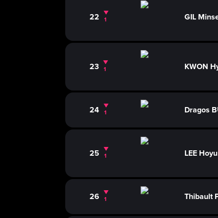
22
GIL Mins
1
23
KWON H
1
24
Dragos 
1
25
LEE Hoyu
1
26
Thibault
1