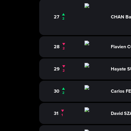
27
CHAN Ba
2
28
Flavien
2
29
Hayate 
2
30
Carlos 
2
31
David S
1