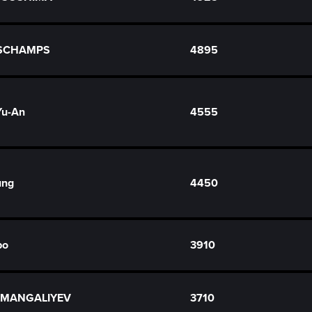
ESCHAMPS
4895
u-An
4555
ung
4450
bo
3910
RMANGALIYEV
3710