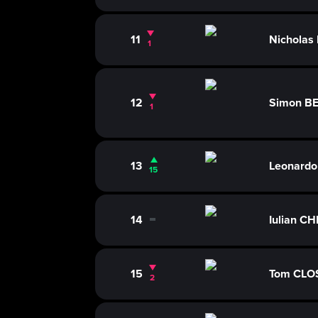
11
Nicholas
1
12
Simon BE
1
13
Leonardo
15
14
Iulian CH
0
15
Tom CLO
2