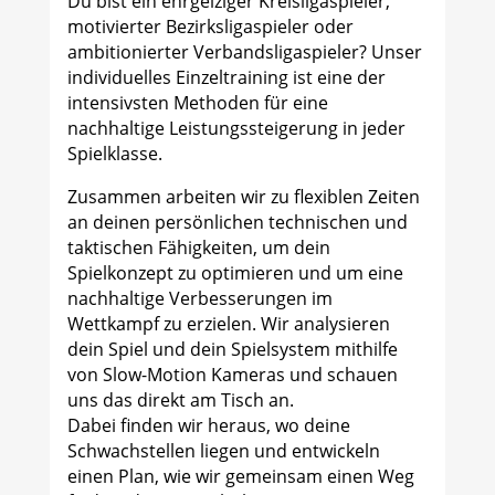
Du bist ein ehrgeiziger Kreisligaspieler,
motivierter Bezirksligaspieler oder
ambitionierter Verbandsligaspieler? Unser
individuelles Einzeltraining ist eine der
intensivsten Methoden für eine
nachhaltige Leistungssteigerung in jeder
Spielklasse.
Zusammen arbeiten wir zu flexiblen Zeiten
an deinen persönlichen technischen und
taktischen Fähigkeiten, um dein
Spielkonzept zu optimieren und um eine
nachhaltige Verbesserungen im
Wettkampf zu erzielen. Wir analysieren
dein Spiel und dein Spielsystem mithilfe
von Slow-Motion Kameras und schauen
uns das direkt am Tisch an.
Dabei finden wir heraus, wo deine
Schwachstellen liegen und entwickeln
einen Plan, wie wir gemeinsam einen Weg