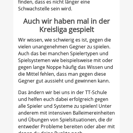
finden, dass es nicht länger eine
Schwachstelle sein wird.
Auch wir haben mal in der
Kreisliga gespielt
Wir wissen, wie schwierig es ist, gegen die
vielen unangenehmen Gegner zu spielen.
Auch das bei manchen Spielertypen und
Spielsystemen wie beispielsweise mit oder
gegen lange Noppe häufig das Wissen und
die Mittel fehlen, dass man gegen diese
Gegner gut aussieht und gewinnen kann.
Das ändern wir bei uns in der TT-Schule
und helfen euch dabei erfolgreich gegen
alle Spieler und Systeme zu spielen! Unter
anderem mit intensiven Balleimereinheiten
und Übungen von Spielsituationen, die dir
entweder Probleme bereiten oder aber mit