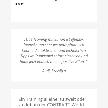
u.v.m.
„Das Training mit Simon ist effektiv,
intensiv und sehr wettkampfnah. Ich
konnte die taktischen und technischen
Tipps im Punktspiel sofort einsetzen und
habe jetzt endlich meine positive Bilanz!“
Rudi, Kreisliga
Ein Training alleine, zu zweit oder
zu dritt in der CONTRA TT-World