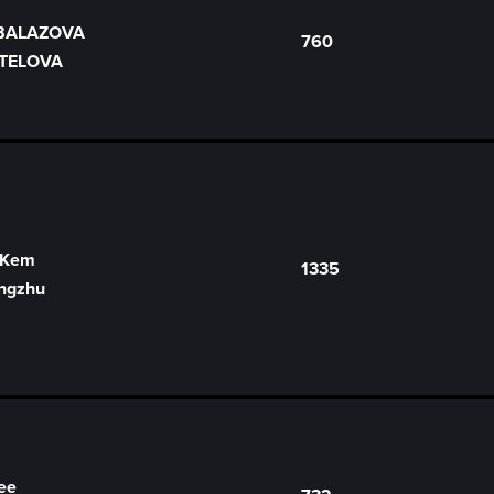
 BALAZOVA
760
TELOVA
 Kem
1335
ngzhu
ee