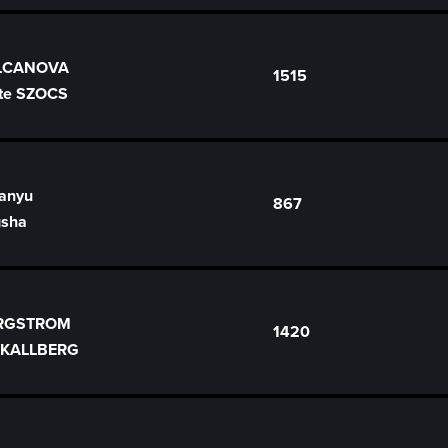
OLCANOVA
1515
te SZOCS
anyu
867
gsha
ERGSTROM
1420
a KALLBERG