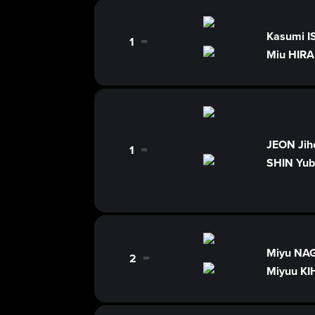
Kasumi 
1
0
Miu HIR
JEON Jih
1
0
SHIN Yub
Miyu NA
2
0
Miyuu K