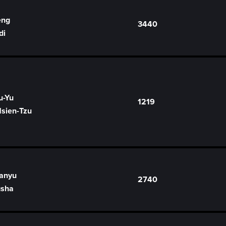
eng
3440
di
u-Yu
1219
sien-Tzu
anyu
2740
gsha