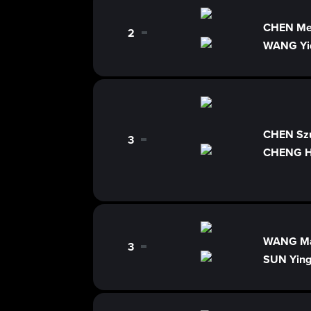
CHEN M
2
0
WANG Yi
CHEN Sz
3
0
CHENG H
WANG M
3
0
SUN Yin