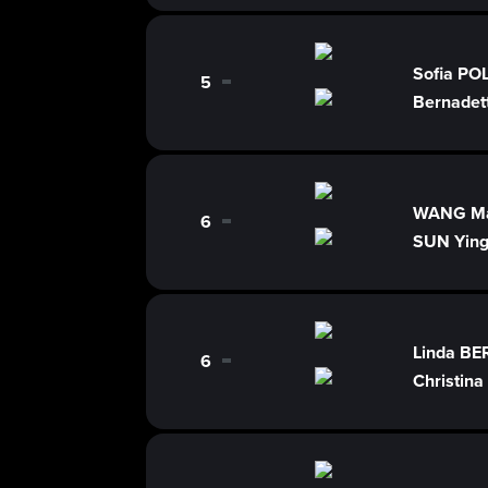
Sofia P
5
0
Bernadet
WANG M
6
0
SUN Yin
Linda B
6
0
Christin