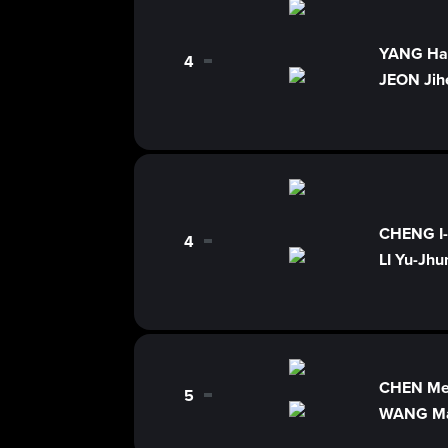
YANG Ha
4
0
JEON Jih
CHENG I-
4
0
LI Yu-Jhu
CHEN M
5
0
WANG M