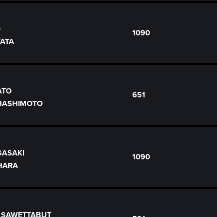
O
1090
YATA
ATO
651
 HASHIMOTO
GASAKI
1090
IHARA
ni SAWETTABUT