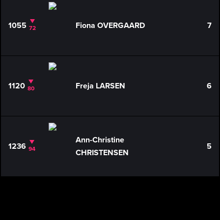
1055
Fiona OVERGAARD
7
72
1120
Freja LARSEN
6
80
Ann-Christine
1236
5
94
CHRISTENSEN