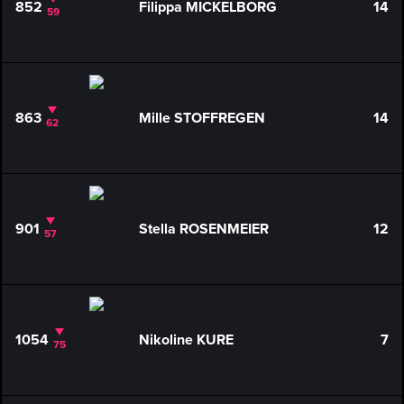
852
Filippa MICKELBORG
14
59
863
Mille STOFFREGEN
14
62
901
Stella ROSENMEIER
12
57
1054
Nikoline KURE
7
75