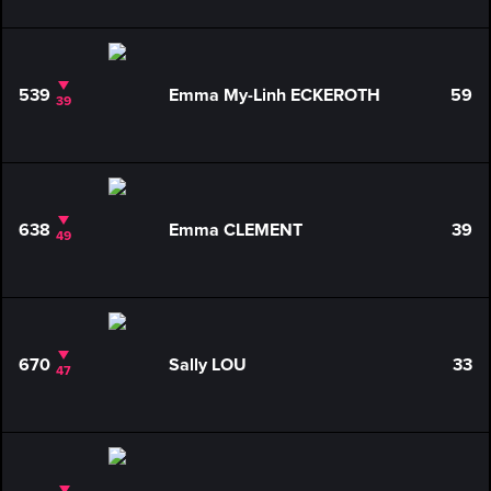
539
Emma My-Linh ECKEROTH
59
39
638
Emma CLEMENT
39
49
670
Sally LOU
33
47