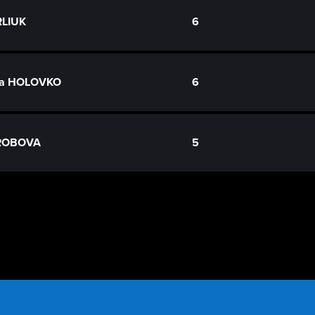
RLIUK
6
iia HOLOVKO
6
DROBOVA
5