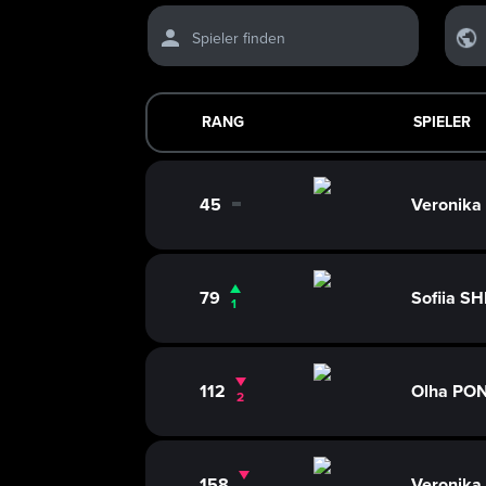
Spieler finden
RANG
SPIELER
45
Veronik
0
79
Sofiia 
1
112
Olha PO
2
158
Veronik