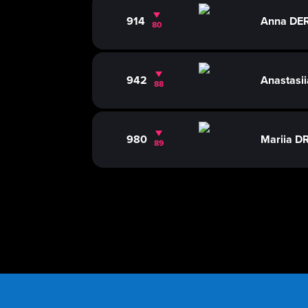
914
Anna DE
80
942
Anastas
88
980
Mariia 
89