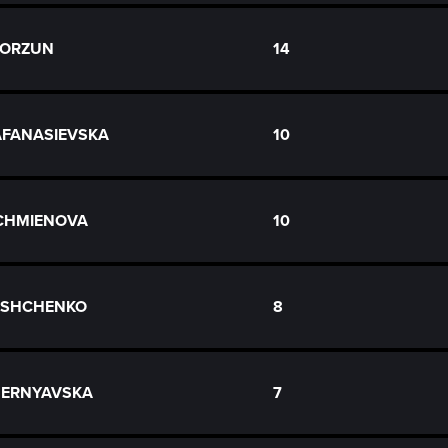
 KORZUN
14
 AFANASIEVSKA
10
YACHMIENOVA
10
PASHCHENKO
8
HERNYAVSKA
7