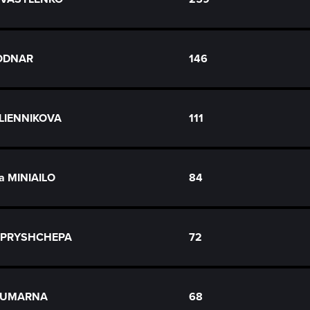
BODNAR
146
OLIENNIKOVA
111
ia MINIAILO
84
a PRYSHCHEPA
72
CHUMARNA
68