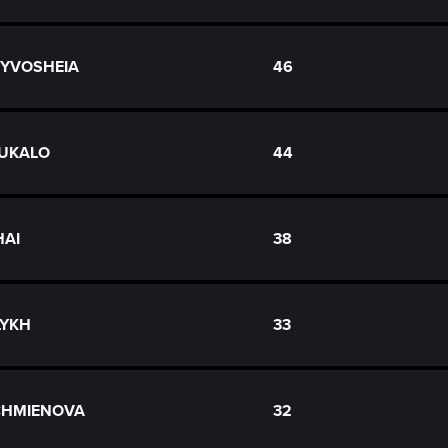
KRYVOSHEIA
46
PUKALO
44
HAI
38
ELYKH
33
ACHMIENOVA
32