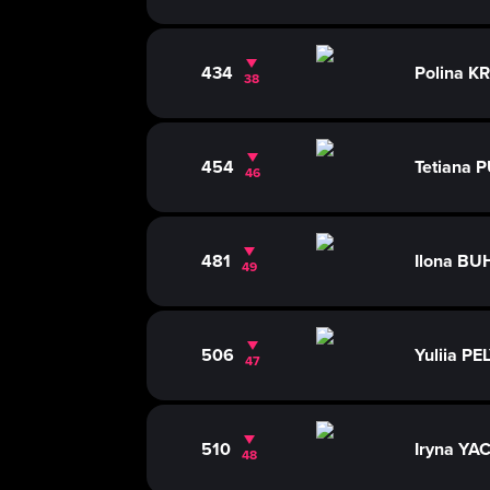
434
Polina 
38
454
Tetiana 
46
481
Ilona BU
49
506
Yuliia P
47
510
Iryna Y
48