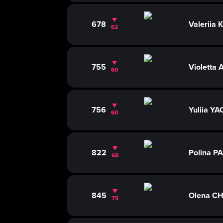
678
Valeriia
62
755
Violetta
60
756
Yuliia 
60
822
Polina 
68
845
Olena C
75