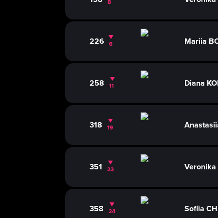
8
226
Mariia 
6
258
Diana K
11
318
Anastasi
19
351
Veronik
23
358
Sofiia 
24