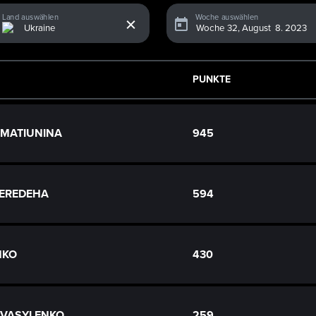
x
Land auswählen
Woche auswählen
PUNKTE
a MATIUNINA
945
SHEREDEHA
594
NKO
430
a VASYLENKO
259