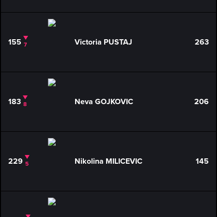
155
Victoria PUSTAJ
263
7
183
Neva GOJKOVIC
206
8
229
Nikolina MILICEVIC
145
5