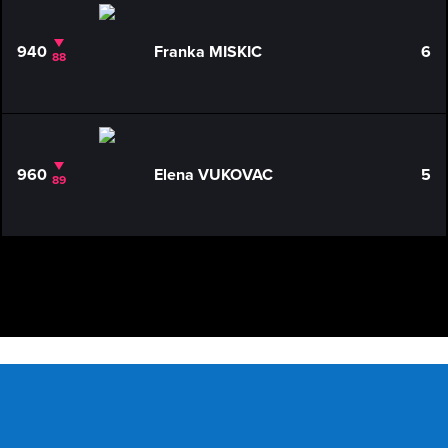
940
Franka MISKIC
6
88
960
Elena VUKOVAC
5
89