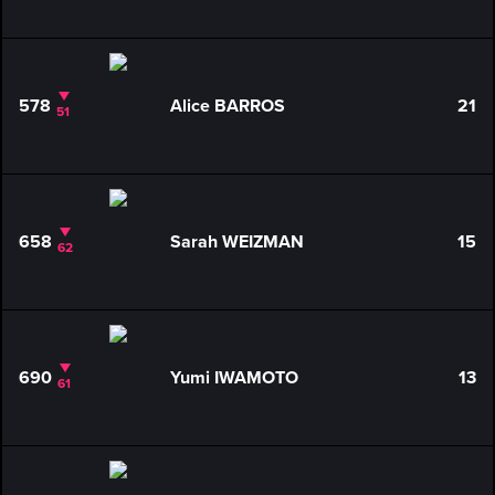
578
Alice BARROS
21
51
658
Sarah WEIZMAN
15
62
690
Yumi IWAMOTO
13
61