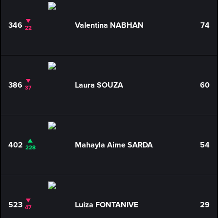
346
Valentina NABHAN
74
22
386
Laura SOUZA
60
37
402
Mahayla Aime SARDA
54
228
523
Luiza FONTANIVE
29
47