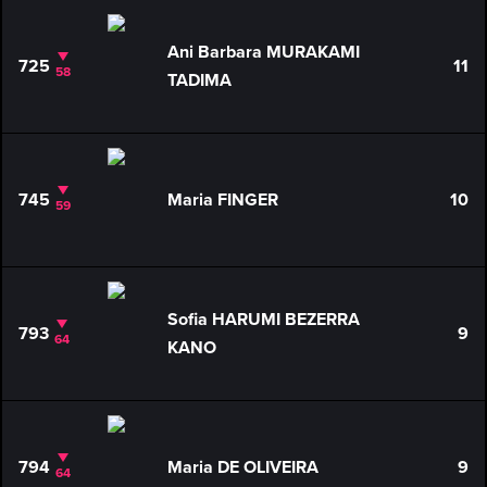
Ani Barbara MURAKAMI
725
11
58
TADIMA
745
Maria FINGER
10
59
Sofia HARUMI BEZERRA
793
9
64
KANO
794
Maria DE OLIVEIRA
9
64