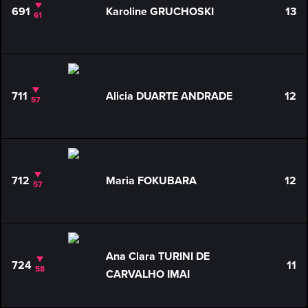
691
Karoline GRUCHOSKI
13
61
711
Alicia DUARTE ANDRADE
12
57
712
Maria FOKUBARA
12
57
Ana Clara TURINI DE
724
11
58
CARVALHO IMAI