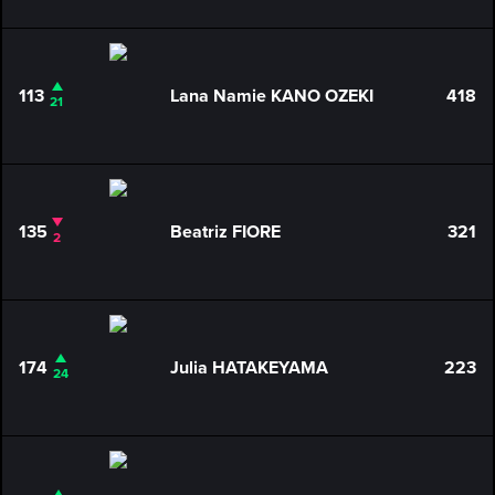
113
Lana Namie KANO OZEKI
418
21
135
Beatriz FIORE
321
2
174
Julia HATAKEYAMA
223
24