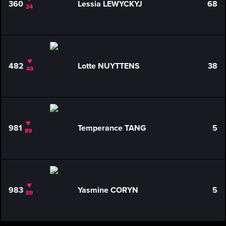
360
Lessia LEWYCKYJ
68
24
482
Lotte NUYTTENS
38
49
981
Temperance TANG
5
89
983
Yasmine CORYN
5
89