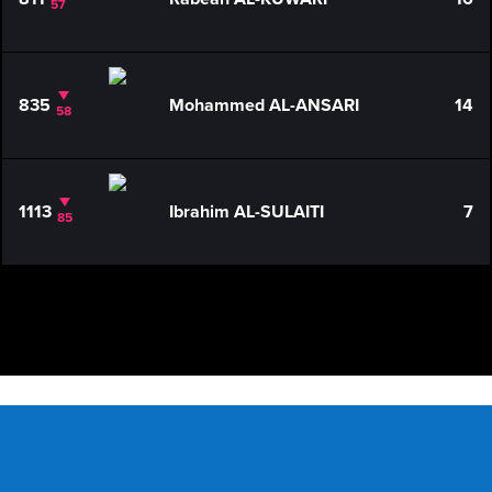
57
835
Mohammed AL-ANSARI
14
58
1113
Ibrahim AL-SULAITI
7
85