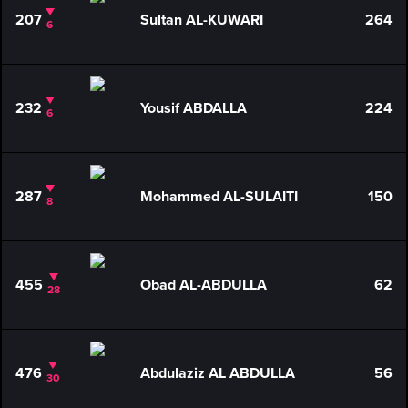
207
Sultan AL-KUWARI
264
6
232
Yousif ABDALLA
224
6
287
Mohammed AL-SULAITI
150
8
455
Obad AL-ABDULLA
62
28
476
Abdulaziz AL ABDULLA
56
30