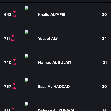
643
Khalid ALYAFEI
30
44
711
Yousof ALY
24
53
740
Hamad AL SULAITI
21
54
757
Essa AL HADDAD
20
55
811
Rabeah AL-KUWARI
16