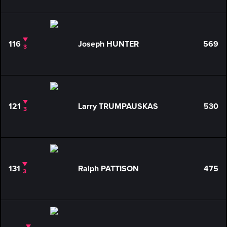
116
Joseph HUNTER
569
3
121
Larry TRUMPAUSKAS
530
3
131
Ralph PATTISON
475
3