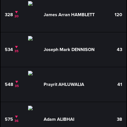
328
James Arran HAMBLETT
120
20
534
Joseph Mark DENNISON
43
35
548
Prayrit AHLUWALIA
41
35
575
Adam ALIBHAI
38
36