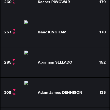
260
Kacper PIWOWAR
179
9
267
Isaac KINGHAM
170
12
285
Abraham SELLADO
152
9
308
Adam James DENNISON
135
15