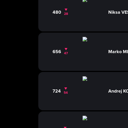
480
Niksa V
28
656
Marko M
47
724
Andrej K
54