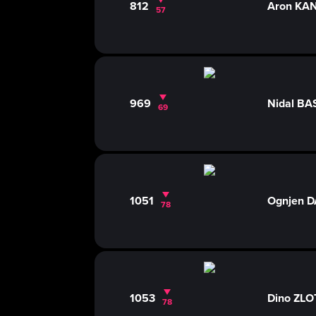
812
Aron KA
57
969
Nidal BA
69
1051
Ognjen 
78
1053
Dino ZL
78