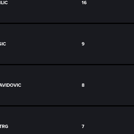
NLIC
16
SIC
9
DAVIDOVIC
8
OTRG
7