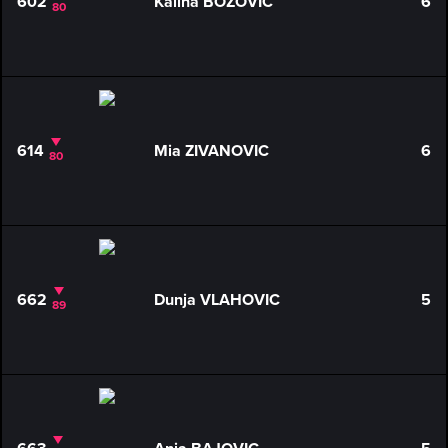
602
Kalina BOZOVIC
6
80
614
Mia ZIVANOVIC
6
80
662
Dunja VLAHOVIC
5
89