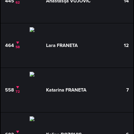
445
Anastasija VUJOVIC
14
62
464
Lara FRANETA
12
58
558
Katarina FRANETA
7
72