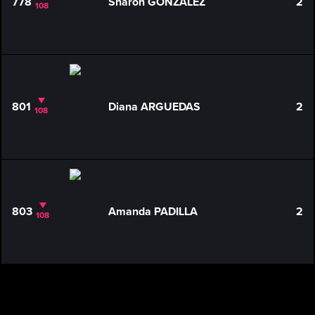
778
Sharon GONZALEZ
2
108
801
Diana ARGUEDAS
2
108
803
Amanda PADILLA
2
108