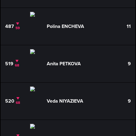
487
Polina ENCHEVA
11
59
519
Anita PETKOVA
9
68
520
Veda NIYAZIEVA
9
68