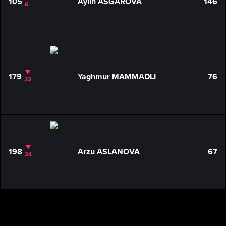
105
Aylin ASGAROVA
146
6
179
Yaghmur MAMMADLI
76
22
198
Arzu ASLANOVA
67
24