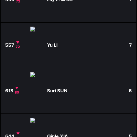
72
557
Yu LI
7
72
613
Suri SUN
6
80
644
Qinle XIA
5