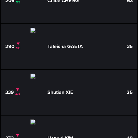
206
Chloe CHENG
63
93
290
Taleisha GAETA
35
50
339
Shutian XIE
25
48