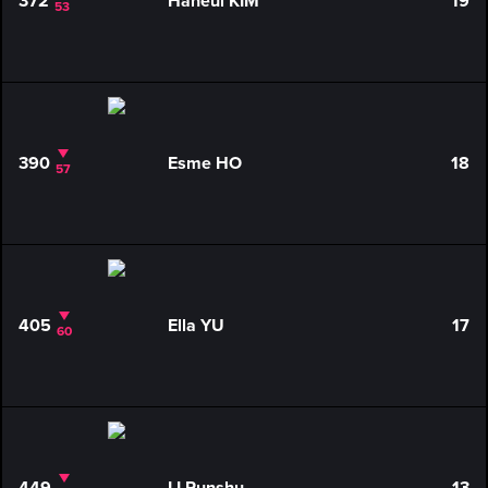
372
Haneul KIM
19
53
390
Esme HO
18
57
405
Ella YU
17
60