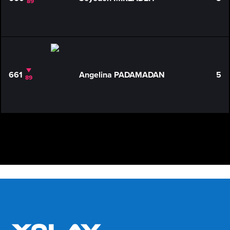
89
661
Angelina PADAMADAN
5
89