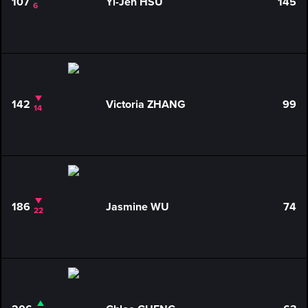
107
Yi-Jen HSU
145
6
142
Victoria ZHANG
99
14
186
Jasmine WU
74
22