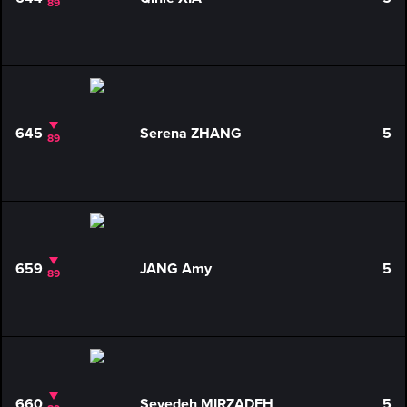
89
645
Serena ZHANG
5
89
659
JANG Amy
5
89
660
Seyedeh MIRZADEH
5