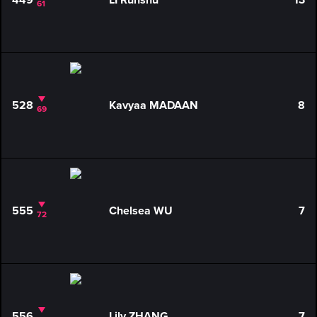
449
LI Runshu
13
61
528
Kavyaa MADAAN
8
69
555
Chelsea WU
7
72
556
Lily ZHANG
7