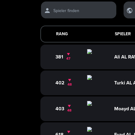
Spieler finden
RANG
SPIELER
381
Ali AL R
47
402
Turki AL 
48
403
Moayd A
48
618
Eyad AL 