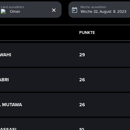
x
Land auswählen
Woche auswählen
PUNKTE
AWAHI
29
ABRI
26
L MUTAWA
26
JASSASI
10