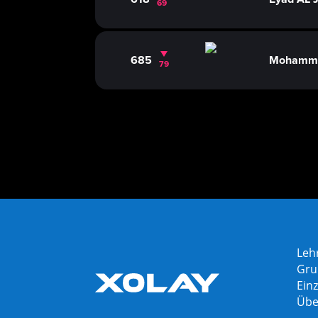
69
685
Mohamme
79
Leh
Gru
Einz
Übe