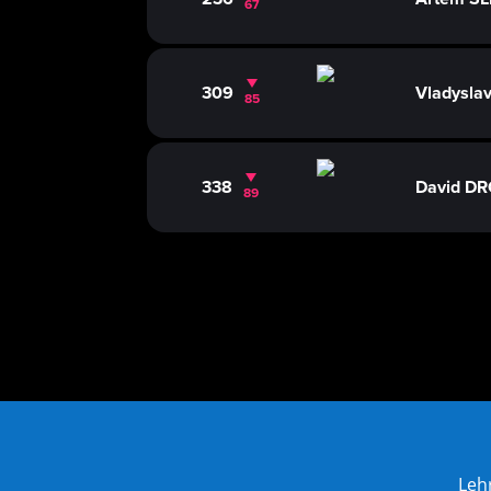
67
309
Vladysl
85
338
David D
89
Leh