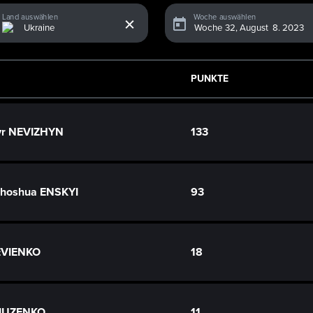
x
Land auswählen
Woche auswählen
PUNKTE
yr NEVIZHYN
133
zhoshua ENSKYI
93
IEVIENKO
18
LIUZENKO
11