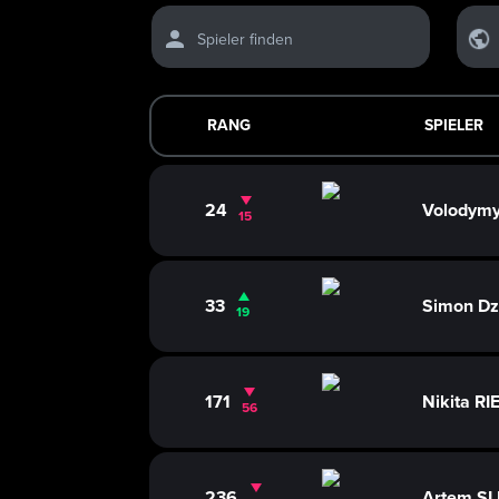
Spieler finden
RANG
SPIELER
24
Volodym
15
33
Simon D
19
171
Nikita R
56
236
Artem S