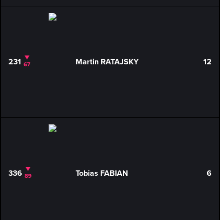
231
Martin RATAJSKY
12
67
336
Tobias FABIAN
6
89