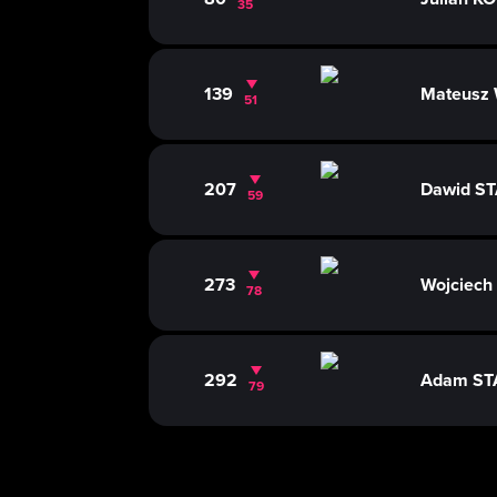
35
139
Mateusz
51
207
Dawid S
59
273
Wojciec
78
292
Adam S
79