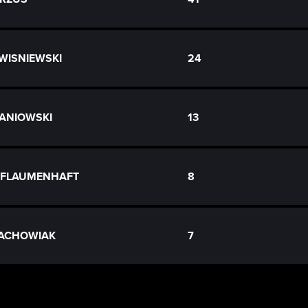
 WISNIEWSKI
24
TANIOWSKI
13
h FLAUMENHAFT
8
TACHOWIAK
7