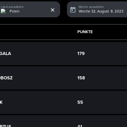
x
Land auswählen
Woche auswählen
PUNKTE
UGALA
179
OBOSZ
158
YK
55
ORZUS
41