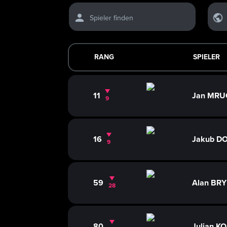
Spieler finden
RANG
SPIELER
11
Jan MR
9
16
Jakub D
9
59
Alan BR
28
80
Julian K