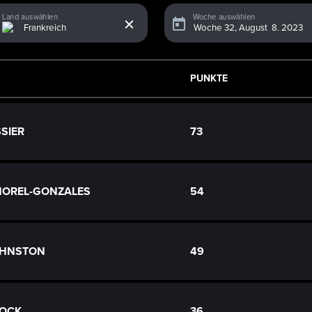
x
Land auswählen
Woche auswählen
PUNKTE
SSIER
73
 MOREL-GONZALES
54
OHNSTON
49
OOCK
36