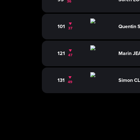
36
101
Quentin
37
121
Marin J
47
131
Simon CL
49