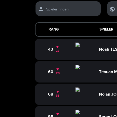
Spieler finden
RANG
SPIELER
43
Noah TE
22
60
Titouan
28
68
Nolan J
33
95
Soren L