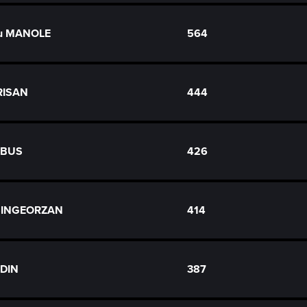
ru MANOLE
564
RISAN
444
LBUS
426
SINGEORZAN
414
ADIN
387