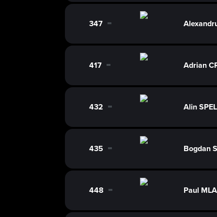
347
Alexand
0
417
Adrian C
0
432
Alin SPE
0
435
Bogdan 
0
448
Paul ML
0