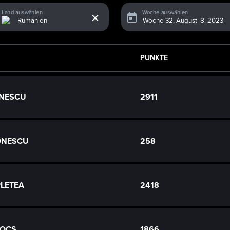
x
Land auswählen
Woche auswählen
PUNKTE
IONESCU
2911
IONESCU
258
 PLETEA
2418
ZOCS
1866