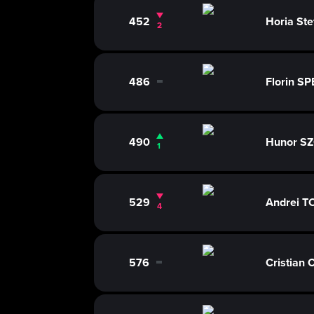
452
Horia St
2
486
Florin S
0
490
Hunor S
1
529
Andrei 
4
576
Cristian 
0