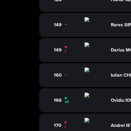
0
149
Rares SI
0
149
Darius 
1
160
Iulian CH
0
166
Ovidiu 
25
170
Andrei I
1