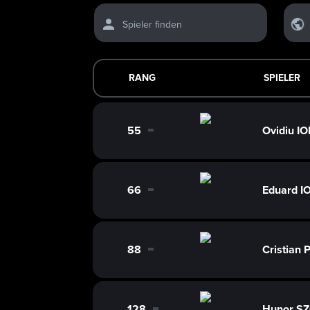
Spieler finden
RANG
SPIELER
55
Ovidiu 
0
66
Eduard 
0
88
Cristian
0
128
Hunor S