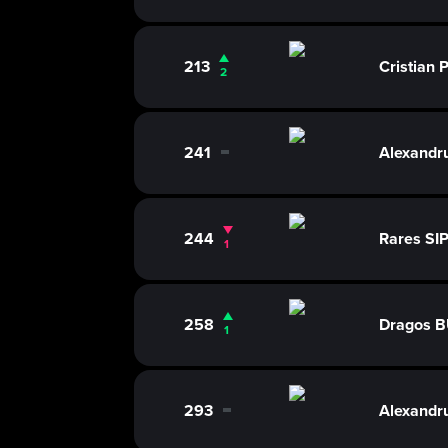
213
Cristian
2
241
Alexand
0
244
Rares SI
1
258
Dragos 
1
293
Alexand
0