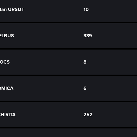
efan URSUT
10
PELBUS
339
ZOCS
8
TOMICA
6
CHIRITA
252