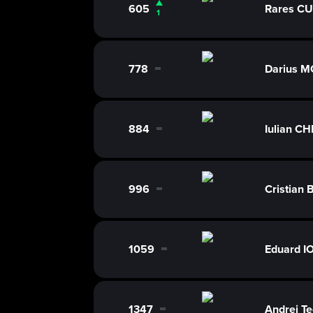
605
Rares C
1
778
Darius 
0
884
Iulian CH
0
996
Cristia
0
1059
Eduard 
0
1347
Andrei T