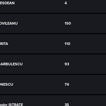
UESDEAN
4
MOVILEANU
150
IRITA
110
n BARBULESCU
93
IONESCU
74
eodor ISTRATE
35