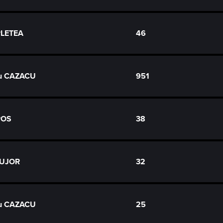
 PLETEA
46
ru CAZACU
951
POS
38
BUJOR
32
ru CAZACU
25