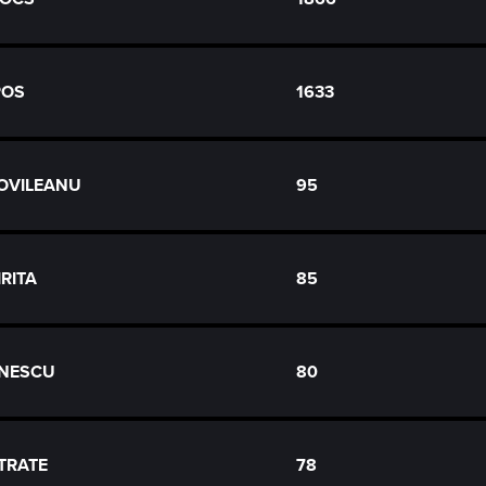
POS
1633
MOVILEANU
95
IRITA
85
IONESCU
80
STRATE
78