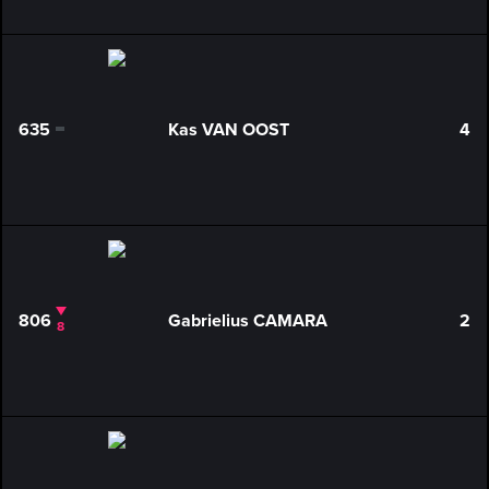
635
Kas VAN OOST
4
0
806
Gabrielius CAMARA
2
8