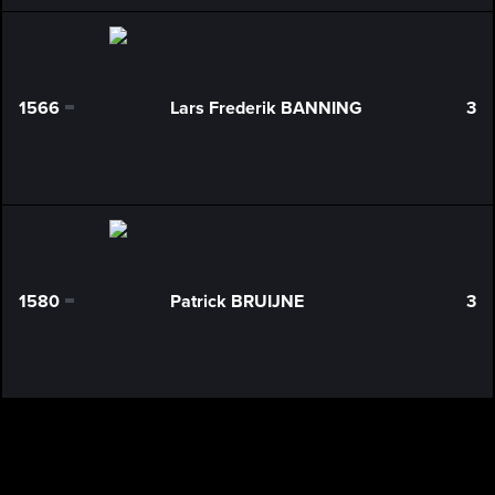
1566
Lars Frederik BANNING
3
0
1580
Patrick BRUIJNE
3
0