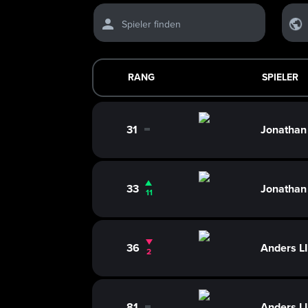
Spieler finden
RANG
SPIELER
31
Jonatha
0
33
Jonatha
11
36
Anders L
2
81
Anders L