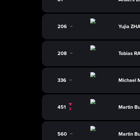
0
206
Yujia ZHA
0
208
Tobias 
0
336
Michael
0
451
Martin 
2
560
Martin 
0