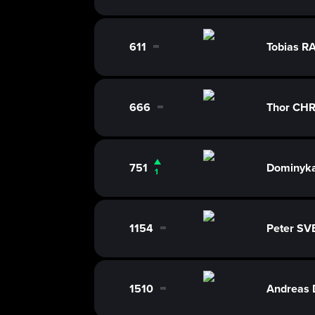
611
Tobias 
0
666
Thor CH
0
751
Dominyk
1
1154
Peter S
0
1510
Andreas 
0