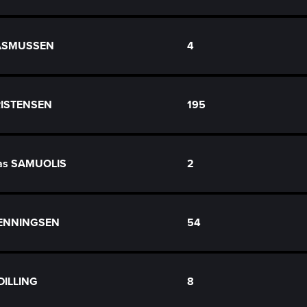
RASMUSSEN
4
RISTENSEN
195
as SAMUOLIS
2
VENNINGSEN
54
DILLING
8