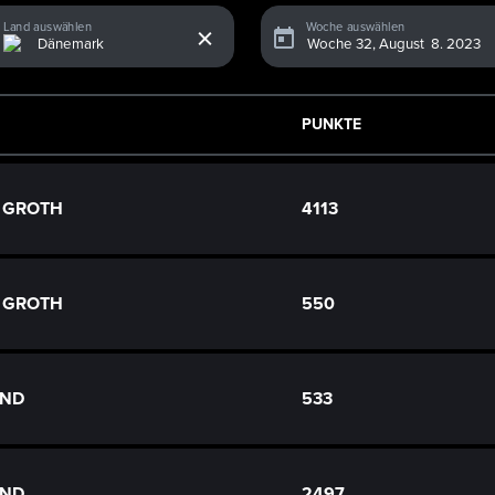
x
Land auswählen
Woche auswählen
PUNKTE
n GROTH
4113
n GROTH
550
IND
533
IND
2497