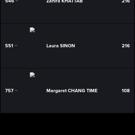
546
Zahira KHATTAB
216
0
551
Laura SINON
216
0
757
Margaret CHANG TIME
108
0