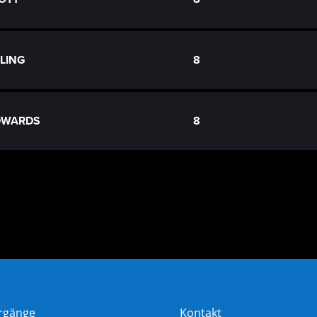
RLING
8
EDWARDS
8
rgänge
Kontakt