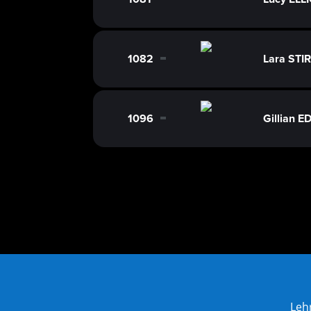
0
1082
Lara STI
0
1096
Gillian 
0
Leh