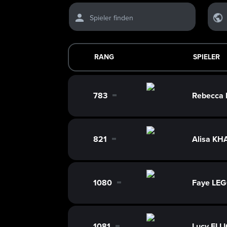
Spieler finden
RANG
SPIELER
783
Rebecca
0
821
Alisa KH
0
1080
Faye LE
0
1081
Lucy ELL