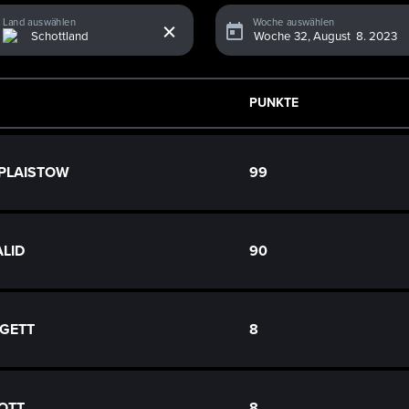
x
Land auswählen
Woche auswählen
PUNKTE
 PLAISTOW
99
ALID
90
GGETT
8
IOTT
8